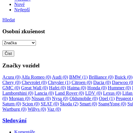
Nové
Nejlepší
Hledat
Osobní zkušenost
Značky vozidel
Acura
(0)
Alfa Romeo
(0)
Audi
(0)
BMW
(1)
Brilliance
(0)
Buick
(0)
Chery
(0)
Chevrolet
(0)
Chrysler
(1)
Citroen
(0)
Dacia
(0)
Daewoo
(0
GMC
(0)
Great Wall
(0)
Hafei
(0)
Haima
(0)
Honda
(0)
Hummer
(0)
Lamborghini
(0)
Lancia
(0)
Land Rover
(0)
LDV
(0)
Lexus
(0)
Lifa
(0)
Morgan
(0)
Nissan
(0)
Nysa
(0)
Oldsmobile
(0)
Opel
(1)
Peugeot
Saturn
(0)
Scion
(0)
SEAT
(0)
Škoda
(2)
Smart
(0)
SsangYong
(0)
Su
Wartburg
(0)
Willys
(0)
Vaz
(0)
Sledování
Komentáře