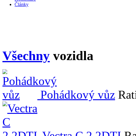
Články
Všechny
vozidla
Pohádkový vůz
Rat
Vectra C 2.2DTI
Ra