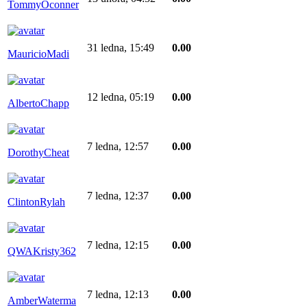
TommyOconner
31 ledna, 15:49
0.00
MauricioMadi
12 ledna, 05:19
0.00
AlbertoChapp
7 ledna, 12:57
0.00
DorothyCheat
7 ledna, 12:37
0.00
ClintonRylah
7 ledna, 12:15
0.00
QWAKristy362
7 ledna, 12:13
0.00
AmberWaterma