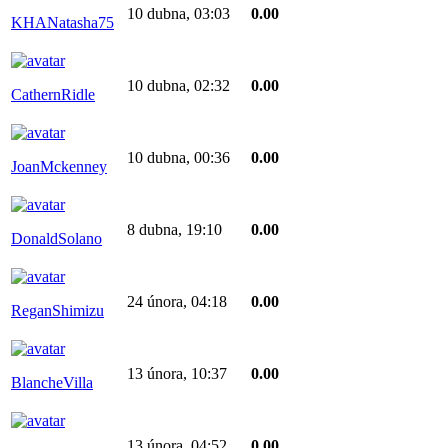
10 dubna, 03:03
0.00
KHANatasha75
10 dubna, 02:32
0.00
CathernRidle
10 dubna, 00:36
0.00
JoanMckenney
8 dubna, 19:10
0.00
DonaldSolano
24 února, 04:18
0.00
ReganShimizu
13 února, 10:37
0.00
BlancheVilla
13 února, 04:52
0.00