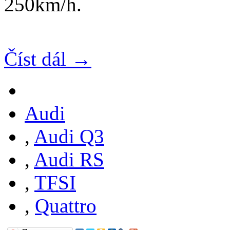
250km/h.
Číst dál →
Audi
,
Audi Q3
,
Audi RS
,
TFSI
,
Quattro