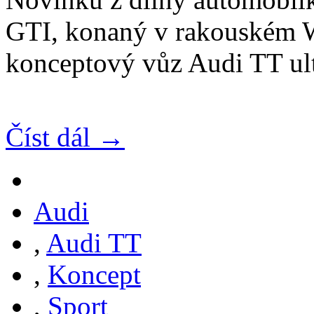
GTI, konaný v rakouském Wo
konceptový vůz Audi TT ult
Číst dál →
Audi
,
Audi TT
,
Koncept
,
Sport