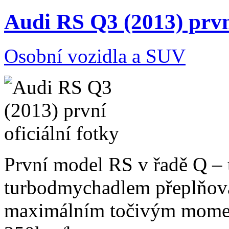
Audi RS Q3 (2013) první
Osobní vozidla a SUV
První model RS v řadě Q – 
turbodmychadlem přeplňova
maximálním točivým momen