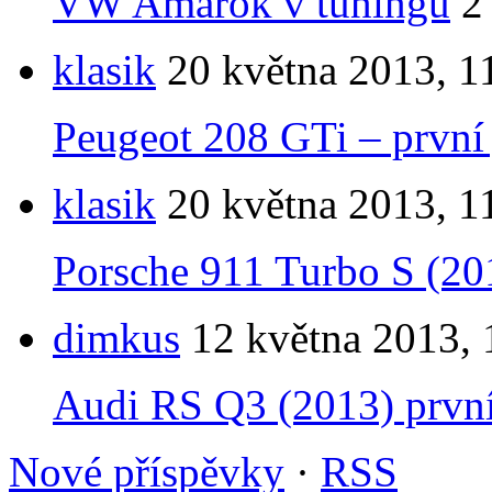
VW Amarok v tuningu
2
klasik
20 května 2013, 1
Peugeot 208 GTi – první 
klasik
20 května 2013, 1
Porsche 911 Turbo S (201
dimkus
12 května 2013, 
Audi RS Q3 (2013) první 
Nové příspěvky
·
RSS