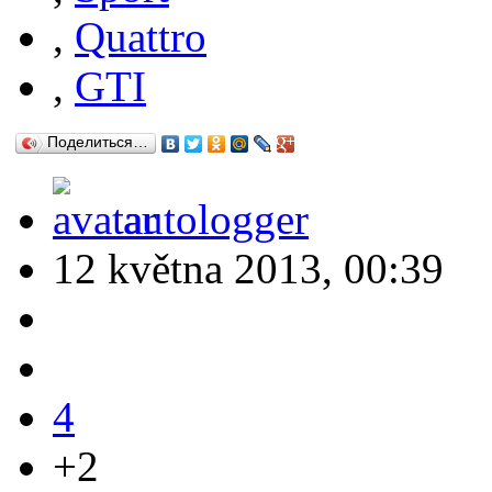
,
Quattro
,
GTI
Поделиться…
autologger
12 května 2013, 00:39
4
+2