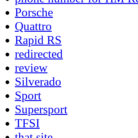
Porsche
Quattro
Rapid RS
redirected
review
Silverado
Sport
Supersport
TFSI
that site